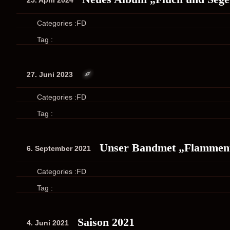
Categories :
FD
Tag :
27. Juni 2023
N
o
Categories :
FD
T
Tag :
i
t
l
Unser Bandmet „Flammen
6. September 2021
e
Categories :
FD
Tag :
Saison 2021
4. Juni 2021