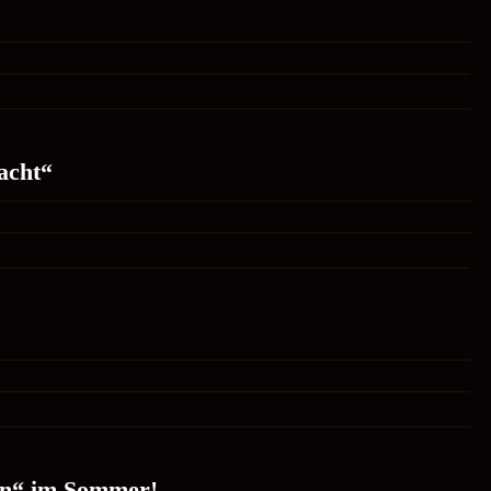
2018
acht“
en“ im Sommer!