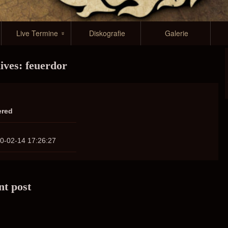
Live Termine
Diskografie
Galerie
2026
ives: feuerdor
2025
2024
ered
2023
0-02-14 17:26:27
2022
2021
nt post
2020
2019