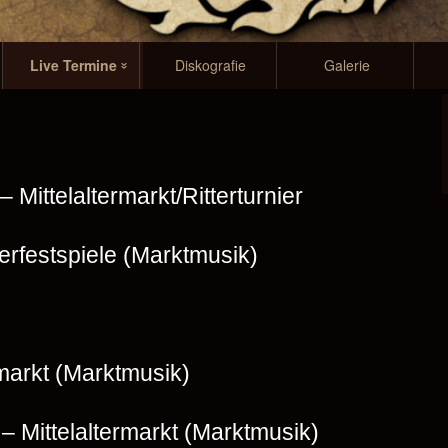
Live Termine
Diskografie
Galerie
2026
2025
 Mittelaltermarkt/Ritterturnier
2024
2023
terfestspiele (Marktmusik)
2022
2021
rmarkt (Marktmusik)
2020
2019
– Mittelaltermarkt (Marktmusik)