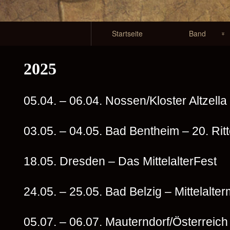
Primary
Startseite
Band
Navigation
Carina Burana
2025
Mac Mocky
05.04. – 06.04. Nossen/Kloster Altzella –
Inge das
Burgfräulein
03.05. – 04.05. Bad Bentheim – 20. Rit
Kraon die
Feuerdohle
18.05. Dresden – Das MittelalterFest
Kenny Tympanum
24.05. – 25.05. Bad Belzig – Mittelalte
Davido DaVinci
05.07. – 06.07. Mauterndorf/Österreich 